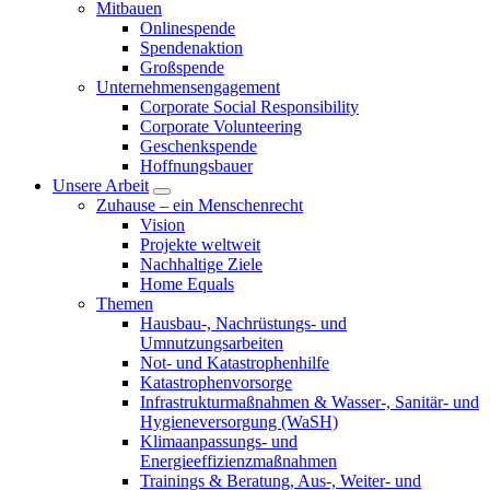
Mitbauen
Onlinespende
Spendenaktion
Großspende
Unternehmensengagement
Corporate Social Responsibility
Corporate Volunteering
Geschenkspende
Hoffnungsbauer
Unsere Arbeit
Zuhause – ein Menschenrecht
Vision
Projekte weltweit
Nachhaltige Ziele
Home Equals
Themen
Hausbau-, Nachrüstungs- und
Umnutzungsarbeiten
Not- und Katastrophenhilfe
Katastrophen­vorsorge
Infrastrukturmaßnahmen & Wasser-, Sanitär- und
Hygieneversorgung (WaSH)
Klimaanpassungs- und
Energieeffizienzmaßnahmen
Trainings & Beratung, Aus-, Weiter- und