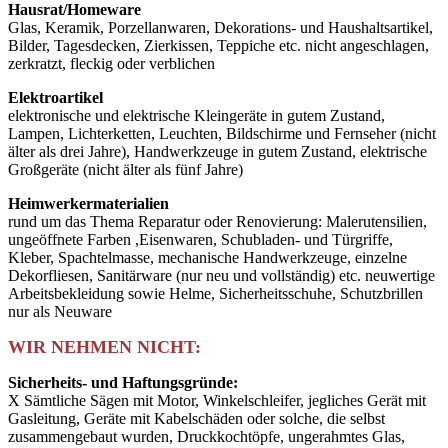
Hausrat/Homeware
Glas, Keramik, Porzellanwaren, Dekorations- und Haushaltsartikel,
Bilder, Tagesdecken, Zierkissen, Teppiche etc. nicht angeschlagen,
zerkratzt, fleckig oder verblichen
Elektroartikel
elektronische und elektrische Kleingeräte in gutem Zustand,
Lampen, Lichterketten, Leuchten, Bildschirme und Fernseher (nicht
älter als drei Jahre), Handwerkzeuge in gutem Zustand, elektrische
Großgeräte (nicht älter als fünf Jahre)
Heimwerkermaterialien
rund um das Thema Reparatur oder Renovierung: Malerutensilien,
ungeöffnete Farben ,Eisenwaren, Schubladen- und Türgriffe,
Kleber, Spachtelmasse, mechanische Handwerkzeuge, einzelne
Dekorfliesen, Sanitärware (nur neu und vollständig) etc. neuwertige
Arbeitsbekleidung sowie Helme, Sicherheitsschuhe, Schutzbrillen
nur als Neuware
WIR NEHMEN NICHT:
Sicherheits- und Haftungsgründe:
X Sämtliche Sägen mit Motor, Winkelschleifer, jegliches Gerät mit
Gasleitung, Geräte mit Kabelschäden oder solche, die selbst
zusammengebaut wurden, Druckkochtöpfe, ungerahmtes Glas,