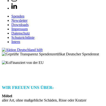
Spenden
Newsletter
Downloads
Impressum
Datenschutz
Schutzrichtlinie
Intern
© 2025 Habitat for Humanity Deutschland e.V.
Spendenkonto: IBAN: DE21 3702 0500 0001 2948 01 | BIC:
BFSWDE33XXX | Bank für Sozialwirtschaft AG
WIR FREUEN UNS ÜBER:
Möbel
aller Art, ohne maßgebliche Schäden, Risse oder Kratzer