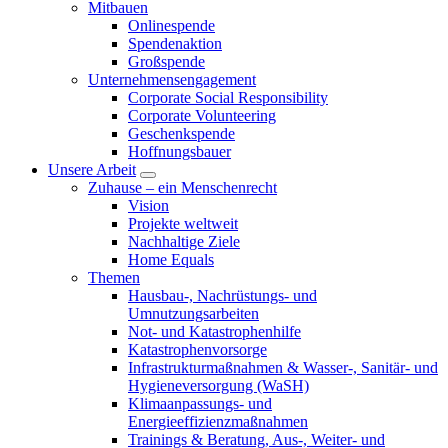
Mitbauen
Onlinespende
Spendenaktion
Großspende
Unternehmensengagement
Corporate Social Responsibility
Corporate Volunteering
Geschenkspende
Hoffnungsbauer
Unsere Arbeit
Zuhause – ein Menschenrecht
Vision
Projekte weltweit
Nachhaltige Ziele
Home Equals
Themen
Hausbau-, Nachrüstungs- und
Umnutzungsarbeiten
Not- und Katastrophenhilfe
Katastrophen­vorsorge
Infrastrukturmaßnahmen & Wasser-, Sanitär- und
Hygieneversorgung (WaSH)
Klimaanpassungs- und
Energieeffizienzmaßnahmen
Trainings & Beratung, Aus-, Weiter- und