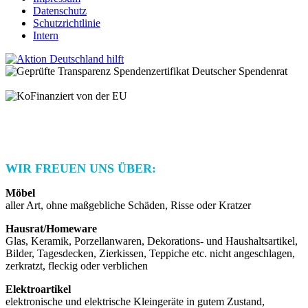
Datenschutz
Schutzrichtlinie
Intern
© 2025 Habitat for Humanity Deutschland e.V.
Spendenkonto: IBAN: DE21 3702 0500 0001 2948 01 | BIC:
BFSWDE33XXX | Bank für Sozialwirtschaft AG
WIR FREUEN UNS ÜBER:
Möbel
aller Art, ohne maßgebliche Schäden, Risse oder Kratzer
Hausrat/Homeware
Glas, Keramik, Porzellanwaren, Dekorations- und Haushaltsartikel,
Bilder, Tagesdecken, Zierkissen, Teppiche etc. nicht angeschlagen,
zerkratzt, fleckig oder verblichen
Elektroartikel
elektronische und elektrische Kleingeräte in gutem Zustand,