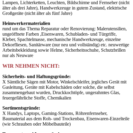
Lampen, Lichterketten, Leuchten, Bildschirme und Fernseher (nicht
älter als drei Jahre), Handwerkzeuge in gutem Zustand, elektrische
Großgeräte (nicht älter als fünf Jahre)
Heimwerkermaterialien
rund um das Thema Reparatur oder Renovierung: Malerutensilien,
ungeöffnete Farben ,Eisenwaren, Schubladen- und Türgriffe,
Kleber, Spachtelmasse, mechanische Handwerkzeuge, einzelne
Dekorfliesen, Sanitärware (nur neu und vollständig) etc. neuwertige
Arbeitsbekleidung sowie Helme, Sicherheitsschuhe, Schutzbrillen
nur als Neuware
WIR NEHMEN NICHT:
Sicherheits- und Haftungsgründe:
X Sämtliche Sägen mit Motor, Winkelschleifer, jegliches Gerät mit
Gasleitung, Geräte mit Kabelschäden oder solche, die selbst
zusammengebaut wurden, Druckkochtöpfe, ungerahmtes Glas,
feuergefährliche Stoffe, Chemikalien
Sortimentsgründe:
X Handys, Laptops, Gaming-Stations, Röhrenfernseher,
Baumaterial aus dem Roh- und Trockenbau, Eisenwaren-Einzelteile
(wie Schrauben oder Möbelbauteile)