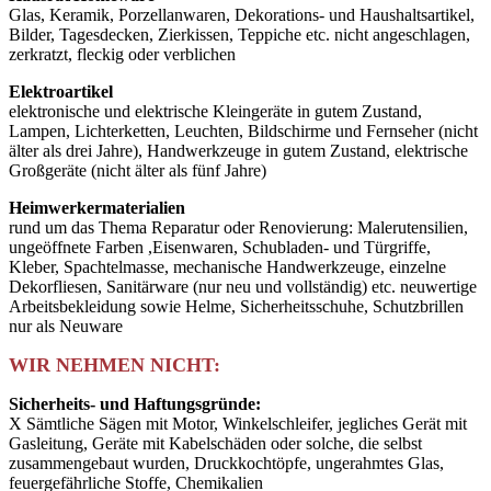
Glas, Keramik, Porzellanwaren, Dekorations- und Haushaltsartikel,
Bilder, Tagesdecken, Zierkissen, Teppiche etc. nicht angeschlagen,
zerkratzt, fleckig oder verblichen
Elektroartikel
elektronische und elektrische Kleingeräte in gutem Zustand,
Lampen, Lichterketten, Leuchten, Bildschirme und Fernseher (nicht
älter als drei Jahre), Handwerkzeuge in gutem Zustand, elektrische
Großgeräte (nicht älter als fünf Jahre)
Heimwerkermaterialien
rund um das Thema Reparatur oder Renovierung: Malerutensilien,
ungeöffnete Farben ,Eisenwaren, Schubladen- und Türgriffe,
Kleber, Spachtelmasse, mechanische Handwerkzeuge, einzelne
Dekorfliesen, Sanitärware (nur neu und vollständig) etc. neuwertige
Arbeitsbekleidung sowie Helme, Sicherheitsschuhe, Schutzbrillen
nur als Neuware
WIR NEHMEN NICHT:
Sicherheits- und Haftungsgründe:
X Sämtliche Sägen mit Motor, Winkelschleifer, jegliches Gerät mit
Gasleitung, Geräte mit Kabelschäden oder solche, die selbst
zusammengebaut wurden, Druckkochtöpfe, ungerahmtes Glas,
feuergefährliche Stoffe, Chemikalien