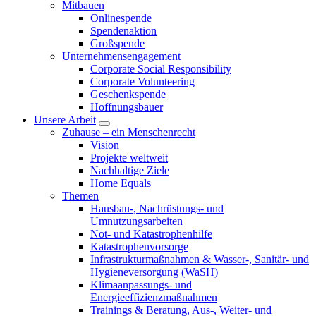
Mitbauen
Onlinespende
Spendenaktion
Großspende
Unternehmensengagement
Corporate Social Responsibility
Corporate Volunteering
Geschenkspende
Hoffnungsbauer
Unsere Arbeit
Zuhause – ein Menschenrecht
Vision
Projekte weltweit
Nachhaltige Ziele
Home Equals
Themen
Hausbau-, Nachrüstungs- und
Umnutzungsarbeiten
Not- und Katastrophenhilfe
Katastrophen­vorsorge
Infrastrukturmaßnahmen & Wasser-, Sanitär- und
Hygieneversorgung (WaSH)
Klimaanpassungs- und
Energieeffizienzmaßnahmen
Trainings & Beratung, Aus-, Weiter- und