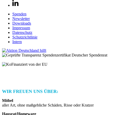
Spenden
Newsletter
Downloads
Impressum
Datenschutz
Schutzrichtlinie
Intern
© 2025 Habitat for Humanity Deutschland e.V.
Spendenkonto: IBAN: DE21 3702 0500 0001 2948 01 | BIC:
BFSWDE33XXX | Bank für Sozialwirtschaft AG
WIR FREUEN UNS ÜBER:
Möbel
aller Art, ohne maßgebliche Schäden, Risse oder Kratzer
Hausrat/Homeware