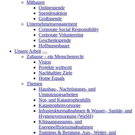
Mitbauen
Onlinespende
Spendenaktion
Großspende
Unternehmensengagement
Corporate Social Responsibility
Corporate Volunteering
Geschenkspende
Hoffnungsbauer
Unsere Arbeit
Zuhause – ein Menschenrecht
Vision
Projekte weltweit
Nachhaltige Ziele
Home Equals
Themen
Hausbau-, Nachrüstungs- und
Umnutzungsarbeiten
Not- und Katastrophenhilfe
Katastrophen­vorsorge
Infrastrukturmaßnahmen & Wasser-, Sanitär- und
Hygieneversorgung (WaSH)
Klimaanpassungs- und
Energieeffizienzmaßnahmen
Trainings & Beratung, Aus-, Weiter- und