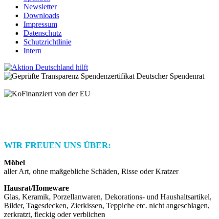
Newsletter
Downloads
Impressum
Datenschutz
Schutzrichtlinie
Intern
© 2025 Habitat for Humanity Deutschland e.V.
Spendenkonto: IBAN: DE21 3702 0500 0001 2948 01 | BIC:
BFSWDE33XXX | Bank für Sozialwirtschaft AG
WIR FREUEN UNS ÜBER:
Möbel
aller Art, ohne maßgebliche Schäden, Risse oder Kratzer
Hausrat/Homeware
Glas, Keramik, Porzellanwaren, Dekorations- und Haushaltsartikel,
Bilder, Tagesdecken, Zierkissen, Teppiche etc. nicht angeschlagen,
zerkratzt, fleckig oder verblichen